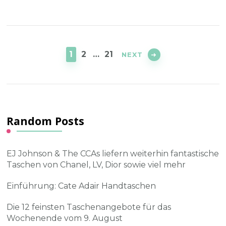
Posts
navigation
PAGE
PAGE
PAGE
1
2
…
21
NEXT
Random Posts
EJ Johnson & The CCAs liefern weiterhin fantastische
Taschen von Chanel, LV, Dior sowie viel mehr
Einführung: Cate Adair Handtaschen
Die 12 feinsten Taschenangebote für das
Wochenende vom 9. August